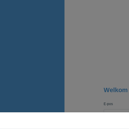
Welkom
E-pos
Wagwoord