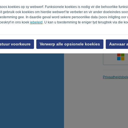
ë soos koekies op sy webwerf. Funksionele koekies is nodig vir die behoorlike funk
lit gebruik ook koekies om hierdie webwerf te verbeter en vir ander doeleindes so
oestemming gee. In daardie geval word sekere persoonlike data (soos inligting oor
Onthou my
 beskryf in ons koek
iebeleid
. U kan u toestemming te eniger tyd terugtrek via die k
stuur voorkeure
Verwerp alle opsionele koekies
Aanvaar a
Privaatheidsbel