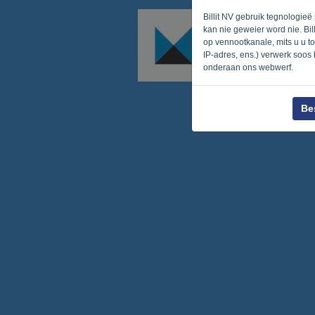
Billit NV gebruik tegnologie
kan nie geweier word nie. Bil
op vennootkanale, mits u u t
IP-adres, ens.) verwerk soos
onderaan ons webwerf.
Be