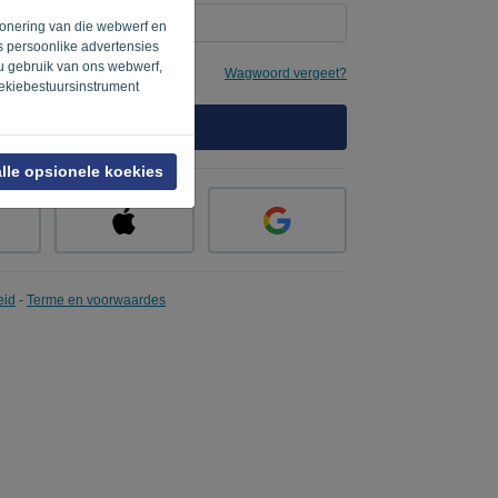
sionering van die webwerf en
os persoonlike advertensies
 u gebruik van ons webwerf,
Wagwoord vergeet?
oekiebestuursinstrument
TEKEN IN
lle opsionele koekies
eid
-
Terme en voorwaardes