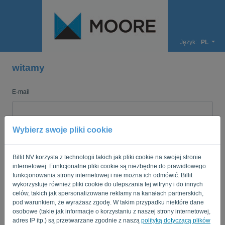
Język:
PL
witamy
E-mail
Hasło
Wybierz swoje pliki cookie
Billit NV korzysta z technologii takich jak pliki cookie na swojej stronie
internetowej. Funkcjonalne pliki cookie są niezbędne do prawidłowego
Przypomnij mi
Zapomniane hasło?
funkcjonowania strony internetowej i nie można ich odmówić. Billit
wykorzystuje również pliki cookie do ulepszania tej witryny i do innych
ZALOGUJ SIĘ
celów, takich jak spersonalizowane reklamy na kanałach partnerskich,
pod warunkiem, że wyrażasz zgodę. W takim przypadku niektóre dane
osobowe (takie jak informacje o korzystaniu z naszej strony internetowej,
adres IP itp.) są przetwarzane zgodnie z naszą
polityką dotyczącą plików