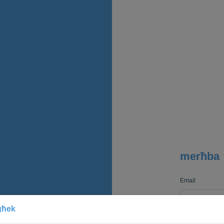
merħba
Email
egħek
Password