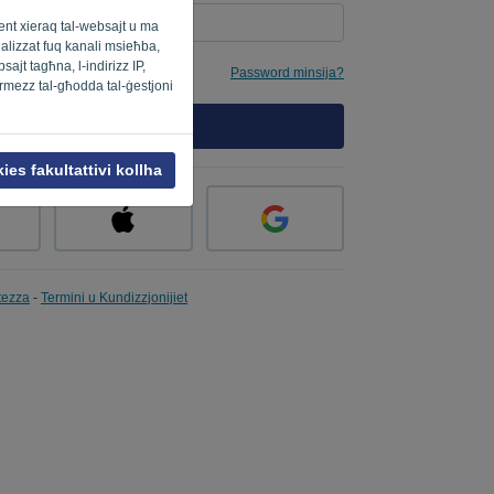
ment xieraq tal-websajt u ma
onalizzat fuq kanali msieħba,
ajt tagħna, l-indirizz IP,
Password minsija?
ermezz tal-għodda tal-ġestjoni
SINJAL
ies fakultattivi kollha
atezza
-
Termini u Kundizzjonijiet