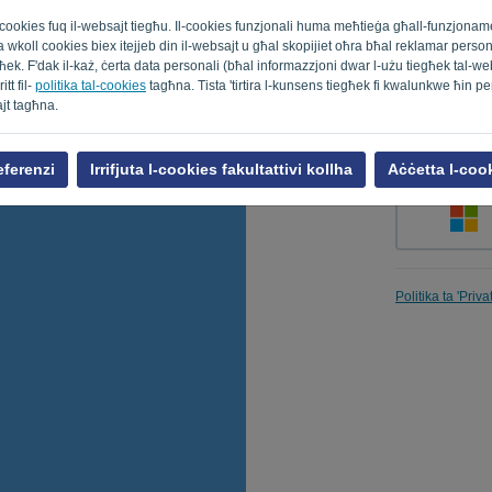
al cookies fuq il-websajt tiegħu. Il-cookies funzjonali huma meħtieġa għall-funzjona
t juża wkoll cookies biex itejjeb din il-websajt u għal skopijiet oħra bħal reklamar pers
k. F'dak il-każ, ċerta data personali (bħal informazzjoni dwar l-użu tiegħek tal-webs
Fakkarni
tt fil-
politika tal-cookies
tagħna. Tista 'tirtira l-kunsens tiegħek fi kwalunkwe ħin p
ajt tagħna.
eferenzi
Irrifjuta l-cookies fakultattivi kollha
Aċċetta l-cook
Politika ta 'Priv