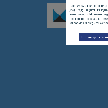
Billit NV juża teknoloġiji bħ
jistgħux jiġu rrifjutati. Billi
sakemm tagħti l-kunsens tiegħe
eċċ.) tiġi pproċessata kif deskri
tal-cookies fil-qiegħ tal-webs
Immaniġġja l-pr