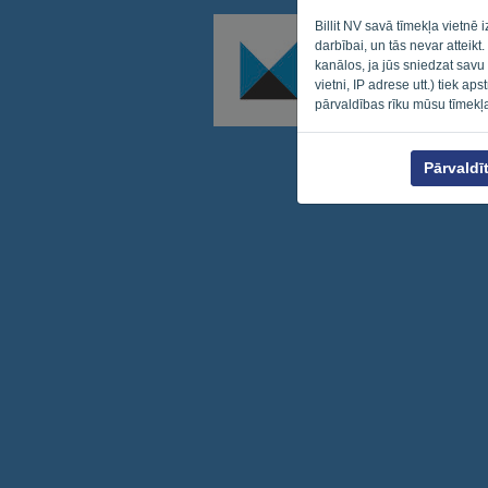
Billit NV savā tīmekļa vietnē
darbībai, un tās nevar atteikt
kanālos, ja jūs sniedzat savu
vietni, IP adrese utt.) tiek ap
pārvaldības rīku mūsu tīmekļ
Pārvaldī