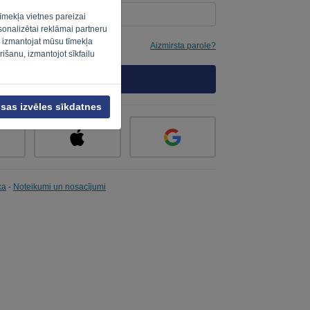
īmekļa vietnes pareizai
rsonalizētai reklāmai partneru
s izmantojat mūsu tīmekļa
Aizmirsta parole?
rišanu, izmantojot sīkfailu
PIERAKSTĪTIES
isas izvēles sīkdatnes
ka
-
Noteikumi un nosacījumi