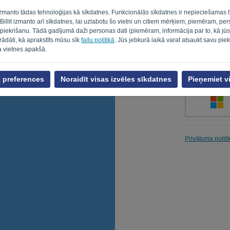
 izmanto tādas tehnoloģijas kā sīkdatnes. Funkcionālās sīkdatnes ir nepieciešamas t
. Billit izmanto arī sīkdatnes, lai uzlabotu šo vietni un citiem mērķiem, piemēram, pe
 piekrišanu. Tādā gadījumā daži personas dati (piemēram, informācija par to, kā jū
Atgādināt
strādāti, kā aprakstīts mūsu sīk
failu politikā
. Jūs jebkurā laikā varat atsaukt savu piek
a vietnes apakšā.
t preferences
Noraidīt visas izvēles sīkdatnes
Pieņemiet v
Privātuma politi