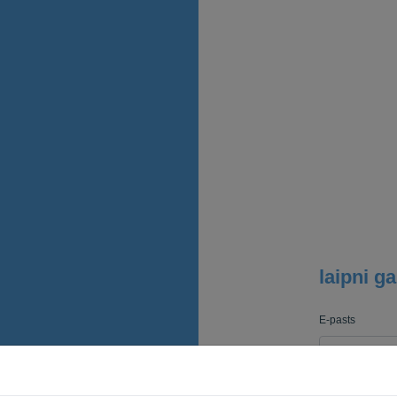
laipni ga
E-pasts
Parole