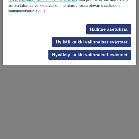
milloin tahansa verkkosivustomme alareunassa olevan evästeiden
hallintatyökalun avulla.
Tietosuojakäytäntö
-
Ehdot ja ehdot
Hallitse asetuksia
Hylkää kaikki valinnaiset evästeet
Hyväksy kaikki valinnaiset evästeet