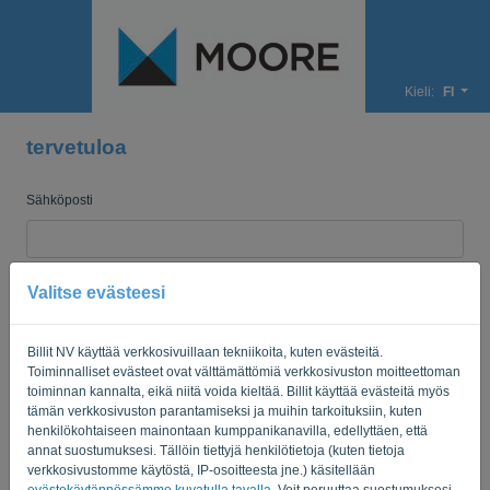
Kieli:
FI
tervetuloa
Sähköposti
Salasana
Valitse evästeesi
Billit NV käyttää verkkosivuillaan tekniikoita, kuten evästeitä.
Muistuta minua
Unohtunut salasana?
Toiminnalliset evästeet ovat välttämättömiä verkkosivuston moitteettoman
toiminnan kannalta, eikä niitä voida kieltää. Billit käyttää evästeitä myös
tämän verkkosivuston parantamiseksi ja muihin tarkoituksiin, kuten
KIRJAUDU SISÄÄN
henkilökohtaiseen mainontaan kumppanikanavilla, edellyttäen, että
annat suostumuksesi. Tällöin tiettyjä henkilötietoja (kuten tietoja
verkkosivustomme käytöstä, IP-osoitteesta jne.) käsitellään
evästekäytännössämme kuvatulla tavalla
. Voit peruuttaa suostumuksesi