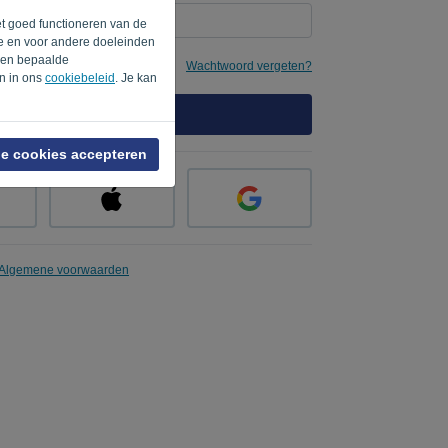
et goed functioneren van de
te en voor andere doeleinden
rden bepaalde
e
Wachtwoord vergeten?
en in ons
cookiebeleid
. Je kan
AANMELDEN
le cookies accepteren
Algemene voorwaarden