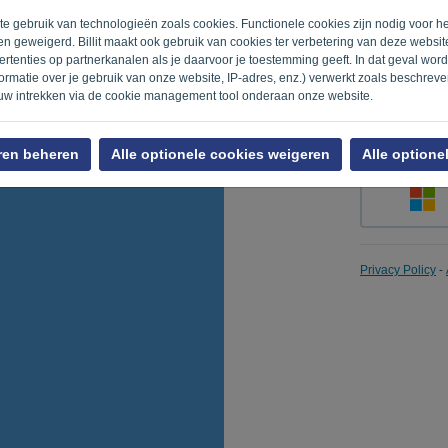
ite gebruik van technologieën zoals cookies. Functionele cookies zijn nodig voor h
n geweigerd. Billit maakt ook gebruik van cookies ter verbetering van deze websi
rtenties op partnerkanalen als je daarvoor je toestemming geeft. In dat geval wo
Herinner m
rmatie over je gebruik van onze website, IP-adres, enz.) verwerkt zoals beschrev
uw intrekken via de cookie management tool onderaan onze website.
ren beheren
Alle optionele cookies weigeren
Alle optione
Privacy Policy
-