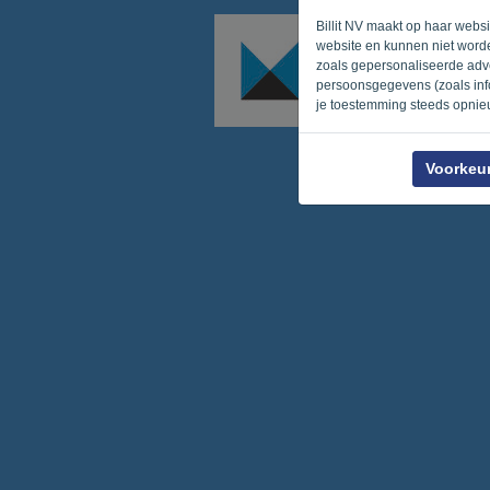
Billit NV maakt op haar webs
website en kunnen niet worde
zoals gepersonaliseerde adve
persoonsgegevens (zoals info
je toestemming steeds opnie
Voorkeu