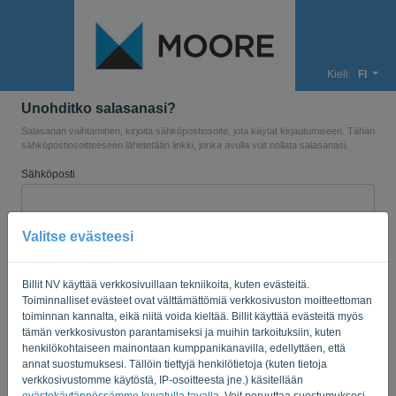
Kieli:
FI
Unohditko salasanasi?
Salasanan vaihtaminen, kirjoita sähköpostiosoite, jota käytät kirjautumiseen. Tähän
sähköpostiosoitteeseen lähetetään linkki, jonka avulla voit nollata salasanasi.
Sähköposti
Valitse evästeesi
Etkö ole tietokone? Täytä '
'.
Billit NV käyttää verkkosivuillaan tekniikoita, kuten evästeitä.
Toiminnalliset evästeet ovat välttämättömiä verkkosivuston moitteettoman
LÄHETÄ LINKKI
toiminnan kannalta, eikä niitä voida kieltää. Billit käyttää evästeitä myös
tämän verkkosivuston parantamiseksi ja muihin tarkoituksiin, kuten
henkilökohtaiseen mainontaan kumppanikanavilla, edellyttäen, että
Takaisin kirjautumiseen
annat suostumuksesi. Tällöin tiettyjä henkilötietoja (kuten tietoja
verkkosivustomme käytöstä, IP-osoitteesta jne.) käsitellään
Privacy Policy
Terms of Service
-
.
evästekäytännössämme kuvatulla tavalla
. Voit peruuttaa suostumuksesi