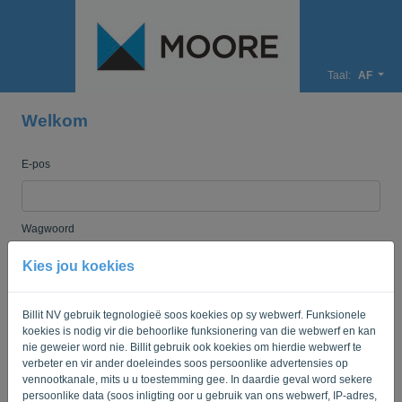
Taal:
AF
Welkom
E-pos
Wagwoord
Kies jou koekies
Onthou my
Vergeete wagwoord?
Billit NV gebruik tegnologieë soos koekies op sy webwerf. Funksionele
koekies is nodig vir die behoorlike funksionering van die webwerf en kan
TEKEN IN
nie geweier word nie. Billit gebruik ook koekies om hierdie webwerf te
verbeter en vir ander doeleindes soos persoonlike advertensies op
vennootkanale, mits u u toestemming gee. In daardie geval word sekere
persoonlike data (soos inligting oor u gebruik van ons webwerf, IP-adres,