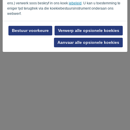
ens.) verwerk soos beskryf in ons koek
iebeleid
. U kan u toestemming te
eniger tyd terugtrek via die koekiebestuursinstrument onderaan ons
webwerf.
Privaatheidsbeleid
-
Terme en voorwaardes
Bestuur voorkeure
Verwerp alle opsionele koekies
Aanvaar alle opsionele koekies