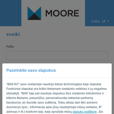
Kalba:
LT
sveiki
Paštu
Slaptažodis
Pasirinkite savo slapukus
“Billit NV” savo svetainėje naudoja tokias technologijas kaip slapukai.
Primink man
Pamiršote slaptažodį?
Funkciniai slapukai yra būtini tinkamam svetainės veikimui ir jų negalima
atsisakyti. “Billit” taip pat naudoja slapukus šios svetainės tobulinimui ir
PRISIJUNGTI
kitiems tikslams, pavyzdžiui, personalizuotai reklamai partnerių
kanaluose, jei duosite savo sutikimą. Tokiu atveju tam tikri asmens
duomenys (pvz., informacija apie jūsų naudojimąsi mūsų svetaine, IP
adresas ir kt.) tvarkomi taip, kaip aprašyta mūsų
slapukų politikoje
. Jūs