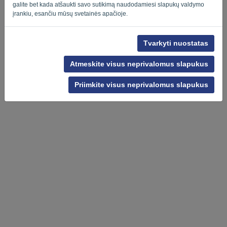
galite bet kada atšaukti savo sutikimą naudodamiesi slapukų valdymo
įrankiu, esančiu mūsų svetainės apačioje.
Tvarkyti nuostatas
Privatumo politika
-
Terminai ir sąlygos
Atmeskite visus neprivalomus slapukus
Priimkite visus neprivalomus slapukus