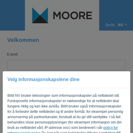
Språk:
NO
Velkommen
E-post
Passord
Velg informasjonskapslene dine
Billit NV bruker teknologier som informasjonskapsler på nettstedet sitt.
Husk meg
Glemt passord?
Funksjonelle informasjonskapsler er nødvendige for at nettstedet skal
fungere riktig og kan ikke avslås. Billit bruker også informasjonskapsler
for å forbedre dette nettstedet og til andre formål, for eksempel personlig
LOGG INN
annonsering på partnerkanaler, forutsatt at du gir ditt samtykke. I så fall
behandles visse personopplysninger (for eksempel informasjon om din
bruk av nettstedet vårt, IP-adresse osv.) som beskrevet i vår
policy for
informasjonskapsler
. Du kan når som helst trekke tilbake samtykket ditt