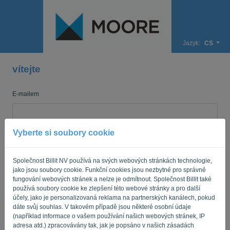
Jazyk:
CS
vítejte
E-mailem
Heslo
Vyberte si soubory cookie
Společnost Billit NV používá na svých webových stránkách technologie,
jako jsou soubory cookie. Funkční cookies jsou nezbytné pro správné
Připomeň mi to
Zapomenuté heslo?
fungování webových stránek a nelze je odmítnout. Společnost Billit také
používá soubory cookie ke zlepšení této webové stránky a pro další
PŘIHLÁSIT SE
účely, jako je personalizovaná reklama na partnerských kanálech, pokud
dáte svůj souhlas. V takovém případě jsou některé osobní údaje
(například informace o vašem používání našich webových stránek, IP
adresa atd.) zpracovávány tak, jak je popsáno v našich zásadách