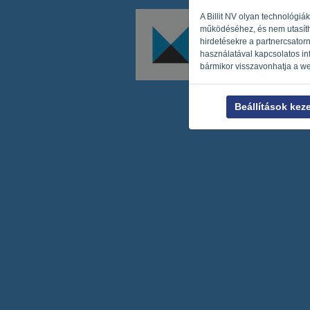
A Billit NV olyan technológi
működéséhez, és nem utasíthat
hirdetésekre a partnercsator
használatával kapcsolatos inf
bármikor visszavonhatja a we
Beállítások kez