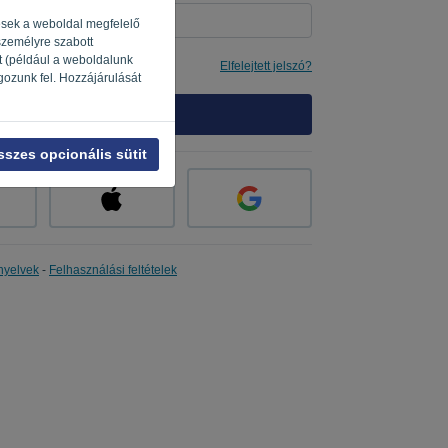
gesek a weboldal megfelelő
 személyre szabott
t (például a weboldalunk
s
Elfelejtett jelszó?
gozunk fel. Hozzájárulását
BEJELENTKEZÉS
sszes opcionális sütit
nyelvek
-
Felhasználási feltételek