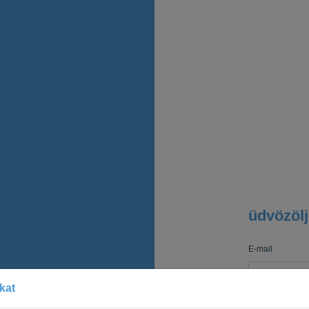
üdvözöl
E-mail
kat
Jelszó