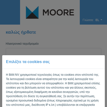
Γλώσσα:
EL
καλώς ήρθατε
Ηλεκτρονικό ταχυδρομείο
Κωδικός πρόσβασης
Επιλέξτε τα cookies σας
Η Billit NV χρησιμοποιεί τεχνολογίες όπως τα cookies στον ιστότοπό της.
Τα λειτουργικά cookies είναι απαραίτητα για την καλή λειτουργία του
Θύμισε μου
Ξεχάσατε τον κωδικό?
ιστότοπου και δεν μπορούν να απορριφθούν. Η Billit χρησιμοποιεί επίσης
cookies για τη βελτίωση αυτού του ιστότοπου και για άλλους σκοπούς,
ΕΊΣΟΔΟΣ
όπως εξατομικευμένη διαφήμιση σε κανάλια συνεργατών, υπό την
προϋπόθεση ότι δίνετε τη συγκατάθεσή σας. Σε αυτήν την περίπτωση,
ορισμένα προσωπικά δεδομένα (όπως πληροφορίες σχετικά με τη χρήση
του ιστότοπού μας, διεύθυνση IP κ.λπ.) υποβάλλονται σε επεξεργασία