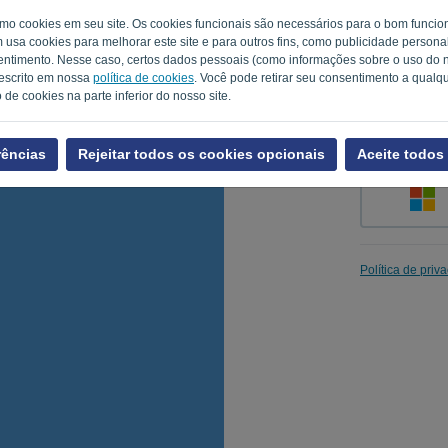
como cookies em seu site. Os cookies funcionais são necessários para o bom func
m usa cookies para melhorar este site e para outros fins, como publicidade person
timento. Nesse caso, certos dados pessoais (como informações sobre o uso do no
Lembre-me
escrito em nossa
política de cookies
. Você pode retirar seu consentimento a qual
de cookies na parte inferior do nosso site.
rências
Rejeitar todos os cookies opcionais
Aceite todos
Política de priv