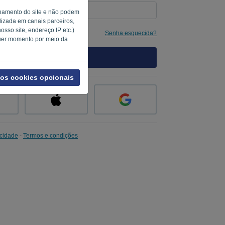
ionamento do site e não podem
alizada em canais parceiros,
sso site, endereço IP etc.)
Senha esquecida?
quer momento por meio da
ENTRAR
 os cookies opcionais
acidade
-
Termos e condições