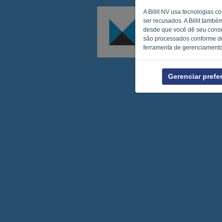
A Billit NV usa tecnologias 
ser recusados. A Billit també
desde que você dê seu consen
são processados conforme d
ferramenta de gerenciamento 
Gerenciar prefe