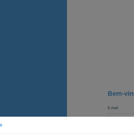
Bem-vin
E-mail
s
Senha