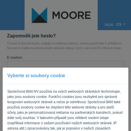
Jazyk:
CS
Zapomněli jste heslo?
Chcete-li obnovit heslo, zadejte e-mailovou adresu, kterou používáte k přihlášení.
Na tuto e-mailovou adresu bude odeslán odkaz, který vám umožní obnovit heslo.
E-mailem
Vyberte si soubory cookie
Nejste počítač? Vyplňte '
'.
Společnost Billit NV používá na svých webových stránkách technologie,
jako jsou soubory cookie. Funkční cookies jsou nezbytné pro správné
ODESLAT ODKAZ
fungování webových stránek a nelze je odmítnout. Společnost Billit také
používá soubory cookie ke zlepšení této webové stránky a pro další
účely, jako je personalizovaná reklama na partnerských kanálech, pokud
Zpět na přihlášení
dáte svůj souhlas. V takovém případě jsou některé osobní údaje
(například informace o vašem používání našich webových stránek, IP
Privacy Policy
Terms of Service
-
.
adresa atd.) zpracovávány tak, jak je popsáno v našich zásadách