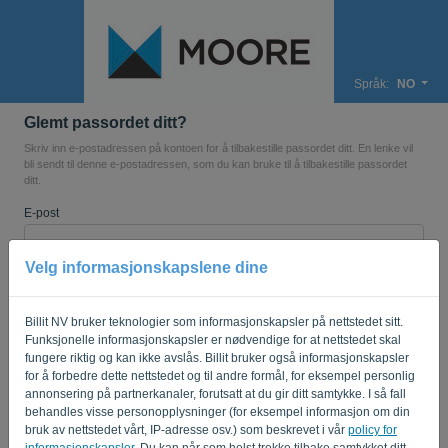
Språk:
NO
Glemt passordet ditt?
Skriv inn e-postadressen på kontoen for å tilbakestille passordet ditt. En lenke vil
bli sendt til denne e-postadressen, som du kan bruke til å tilbakestille passordet
ditt.
E-post
Velg informasjonskapslene dine
Er du ikke en datamaskin? Fyll ut '
'.
Billit NV bruker teknologier som informasjonskapsler på nettstedet sitt.
Funksjonelle informasjonskapsler er nødvendige for at nettstedet skal
fungere riktig og kan ikke avslås. Billit bruker også informasjonskapsler
SEND LENKE
for å forbedre dette nettstedet og til andre formål, for eksempel personlig
annonsering på partnerkanaler, forutsatt at du gir ditt samtykke. I så fall
Tilbake til påloggingssiden
behandles visse personopplysninger (for eksempel informasjon om din
bruk av nettstedet vårt, IP-adresse osv.) som beskrevet i vår
policy for
Privacy Policy
Terms of Service
informasjonskapsler
. Du kan når som helst trekke tilbake samtykket ditt