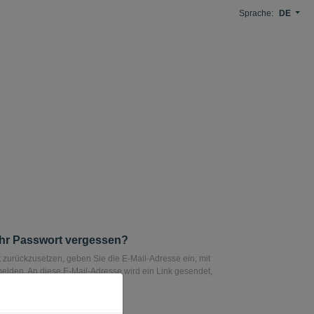
Sprache:
DE
Ihr Passwort vergessen?
 zurückzusetzen, geben Sie die E-Mail-Adresse ein, mit
melden. An diese E-Mail-Adresse wird ein Link gesendet,
r Passwort zurücksetzen können.