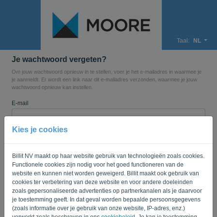
Taal:
NL
Je wachtwoord vergeten?
Om jouw wachtwoord opnieuw in te stellen, voer je het e-mailadres in waarmee je
je aanmeldt. Er wordt een link naar dit e-mailadres verzonden, waarmee je jouw
wachtwoord opnieuw kan instellen.
E-mail
Kies je cookies
Geen robot? Vul dan '
' in.
Billit NV maakt op haar website gebruik van technologieën zoals cookies.
Functionele cookies zijn nodig voor het goed functioneren van de
website en kunnen niet worden geweigerd. Billit maakt ook gebruik van
VERSTUUR LINK
cookies ter verbetering van deze website en voor andere doeleinden
zoals gepersonaliseerde advertenties op partnerkanalen als je daarvoor
Terug naar login
je toestemming geeft. In dat geval worden bepaalde persoonsgegevens
(zoals informatie over je gebruik van onze website, IP-adres, enz.)
Privacy Policy
Terms of Service
verwerkt zoals beschreven in ons
cookiebeleid
. Je kan je toestemming