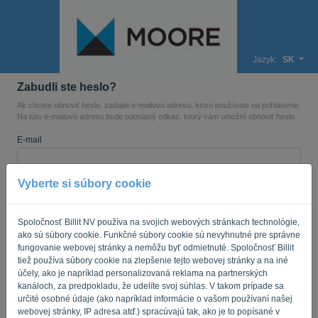
Jazyk:
SK
Zabudli ste heslo?
Ak chcete obnoviť heslo, zadajte e-mailovú adresu, ktorú používate na prihlásenie.
Na túto e-mailovú adresu bude odoslaný odkaz, ktorý vám umožní obnoviť heslo.
E-mail
Vyberte si súbory cookie
Nie ste počítač? Vyplňte „
“.
Spoločnosť Billit NV používa na svojich webových stránkach technológie,
ako sú súbory cookie. Funkčné súbory cookie sú nevyhnutné pre správne
ODOSLAŤ ODKAZ
fungovanie webovej stránky a nemôžu byť odmietnuté. Spoločnosť Billit
tiež používa súbory cookie na zlepšenie tejto webovej stránky a na iné
účely, ako je napríklad personalizovaná reklama na partnerských
Späť na prihlásenie
kanáloch, za predpokladu, že udelíte svoj súhlas. V takom prípade sa
určité osobné údaje (ako napríklad informácie o vašom používaní našej
Privacy Policy
Terms of Service
-
.
webovej stránky, IP adresa atď.) spracúvajú tak, ako je to popísané v