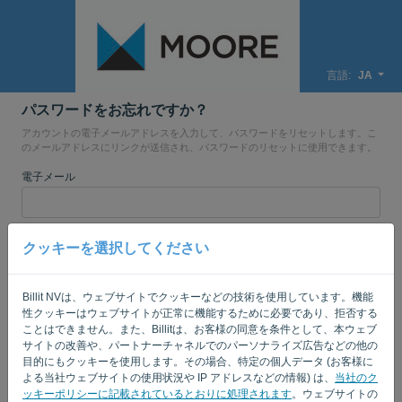
言語:
JA
パスワードをお忘れですか？
アカウントの電子メールアドレスを入力して、パスワードをリセットします。こ
のメールアドレスにリンクが送信され、パスワードのリセットに使用できます。
電子メール
あなたはコンピューターじゃないの？'
' と記入してください。
クッキーを選択してください
Billit NVは、ウェブサイトでクッキーなどの技術を使用しています。機能
リンクを送信
性クッキーはウェブサイトが正常に機能するために必要であり、拒否する
ことはできません。また、Billitは、お客様の同意を条件として、本ウェブ
サイトの改善や、パートナーチャネルでのパーソナライズ広告などの他の
ログインページに戻る
目的にもクッキーを使用します。その場合、特定の個人データ (お客様に
よる当社ウェブサイトの使用状況や IP アドレスなどの情報) は、
当社のク
Privacy Policy
Terms of Service
-
.
ッキーポリシーに記載されているとおりに処理されます
。ウェブサイトの