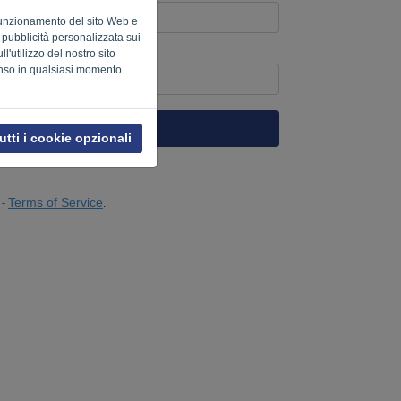
o funzionamento del sito Web e
a pubblicità personalizzata sui
l'utilizzo del nostro sito
uter? Compila '
'.
enso in qualsiasi momento
INVIA LINK
utti i cookie opzionali
Terms of Service
-
.