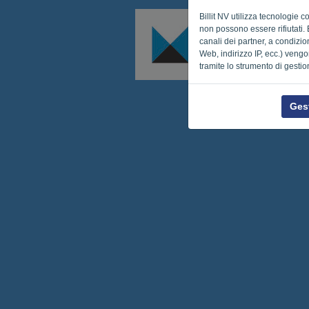
Billit NV utilizza tecnologie 
non possono essere rifiutati. 
canali dei partner, a condizion
Web, indirizzo IP, ecc.) vengo
tramite lo strumento di gestio
Gest