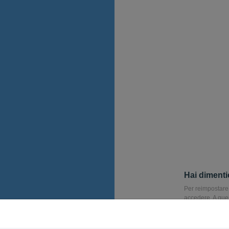
Hai dimenti
Per reimpostare 
accedere. A ques
di reimpostare 
Email