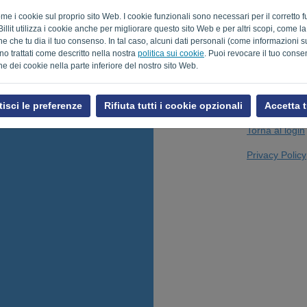
come i cookie sul proprio sito Web. I cookie funzionali sono necessari per il corrett
Billit utilizza i cookie anche per migliorare questo sito Web e per altri scopi, come l
e che tu dia il tuo consenso. In tal caso, alcuni dati personali (come informazioni sul
Non sei un comp
no trattati come descritto nella nostra
politica sui cookie
. Puoi revocare il tuo cons
ne dei cookie nella parte inferiore del nostro sito Web.
isci le preferenze
Rifiuta tutti i cookie opzionali
Accetta t
Torna al login
Privacy Policy