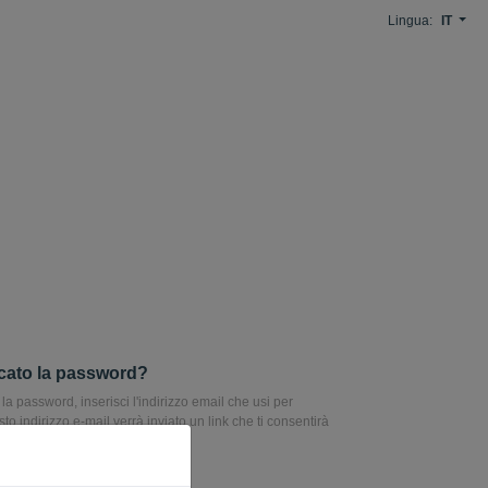
Lingua:
IT
cato la password?
la password, inserisci l'indirizzo email che usi per
to indirizzo e-mail verrà inviato un link che ti consentirà
la password.